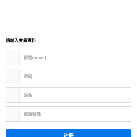
請輸入會員資料
帳號(email)
密碼
姓名
電話號碼
註冊