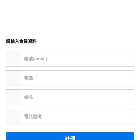
請輸入會員資料
帳號(email)
密碼
姓名
電話號碼
註冊