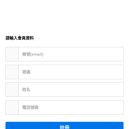
請輸入會員資料
帳號(email)
密碼
姓名
電話號碼
註冊