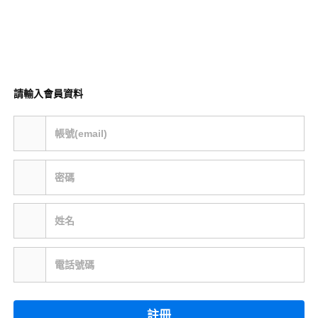
請輸入會員資料
帳號(email)
密碼
姓名
電話號碼
註冊