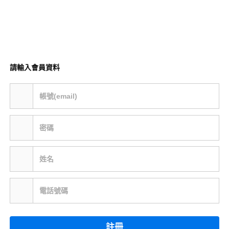
請輸入會員資料
帳號(email)
密碼
姓名
電話號碼
註冊