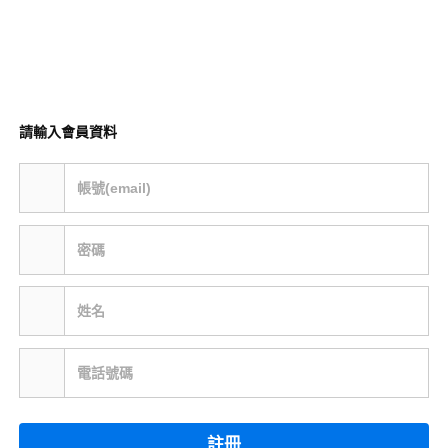
請輸入會員資料
帳號(email)
密碼
姓名
電話號碼
註冊