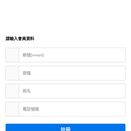
請輸入會員資料
帳號(email)
密碼
姓名
電話號碼
註冊