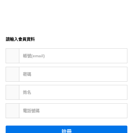
請輸入會員資料
帳號(email)
密碼
姓名
電話號碼
註冊