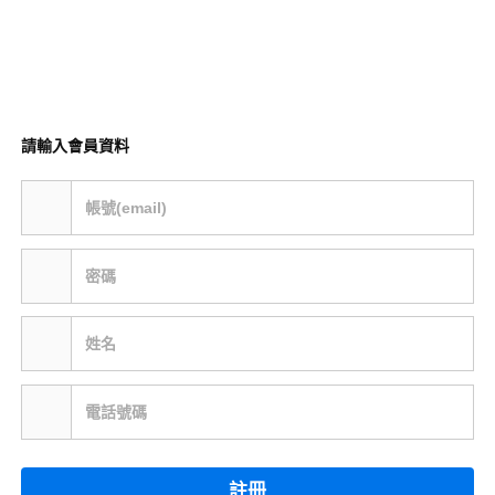
請輸入會員資料
帳號(email)
密碼
姓名
電話號碼
註冊