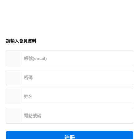
請輸入會員資料
帳號(email)
密碼
姓名
電話號碼
註冊