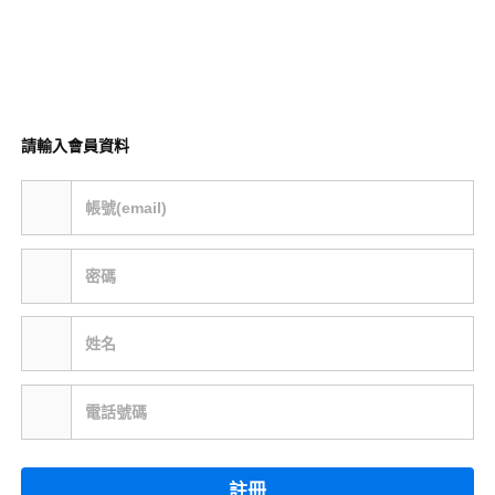
請輸入會員資料
帳號(email)
密碼
姓名
電話號碼
註冊