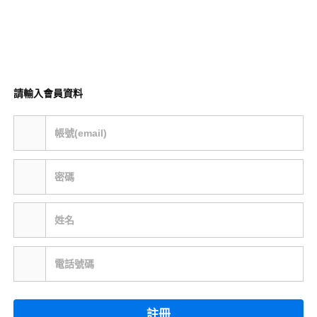
請輸入會員資料
帳號(email)
密碼
姓名
電話號碼
註冊