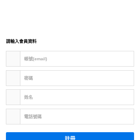
請輸入會員資料
帳號(email)
密碼
姓名
電話號碼
註冊