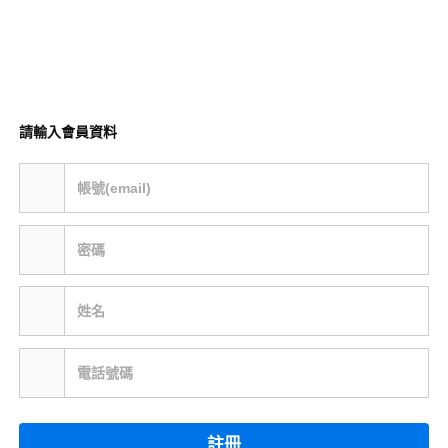
請輸入會員資料
帳號(email)
密碼
姓名
電話號碼
註冊