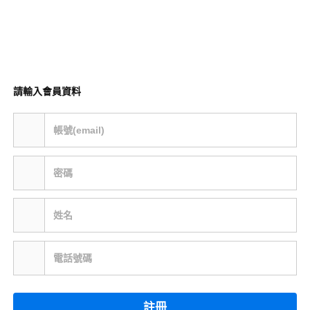
請輸入會員資料
帳號(email)
密碼
姓名
電話號碼
註冊