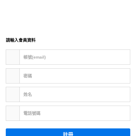
請輸入會員資料
帳號(email)
密碼
姓名
電話號碼
註冊