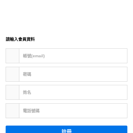
請輸入會員資料
帳號(email)
密碼
姓名
電話號碼
註冊