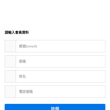
請輸入會員資料
帳號(email)
密碼
姓名
電話號碼
註冊