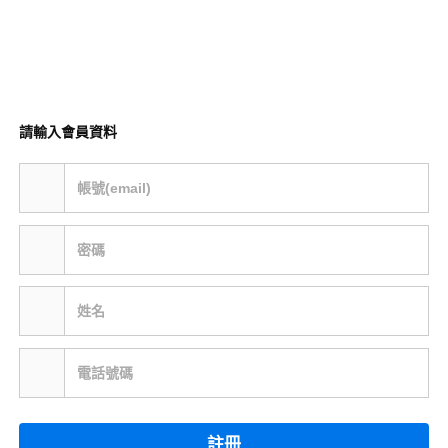
請輸入會員資料
帳號(email)
密碼
姓名
電話號碼
註冊