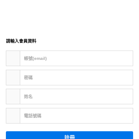
請輸入會員資料
帳號(email)
密碼
姓名
電話號碼
註冊