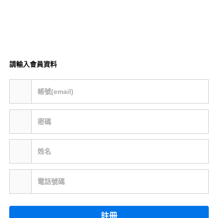
請輸入會員資料
帳號(email)
密碼
姓名
電話號碼
註冊