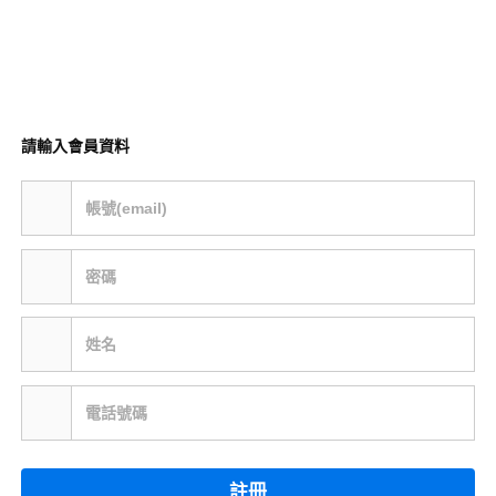
請輸入會員資料
帳號(email)
密碼
姓名
電話號碼
註冊