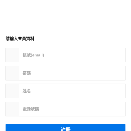
請輸入會員資料
帳號(email)
密碼
姓名
電話號碼
註冊