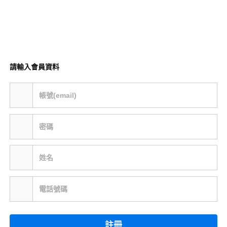
請輸入會員資料
帳號(email)
密碼
姓名
電話號碼
註冊