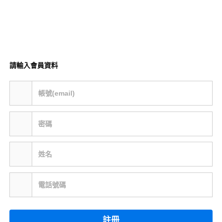
請輸入會員資料
帳號(email)
密碼
姓名
電話號碼
註冊