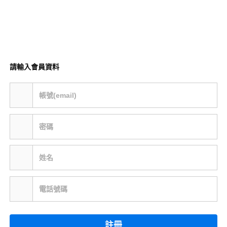
請輸入會員資料
帳號(email)
密碼
姓名
電話號碼
註冊