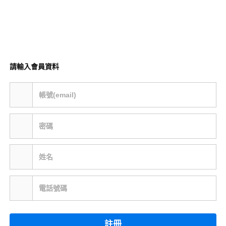
請輸入會員資料
帳號(email)
密碼
姓名
電話號碼
註冊