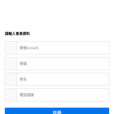
請輸入會員資料
帳號(email)
密碼
姓名
電話號碼
註冊