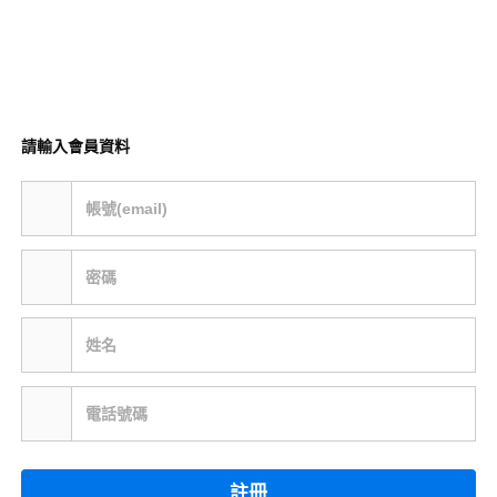
請輸入會員資料
帳號(email)
密碼
姓名
電話號碼
註冊