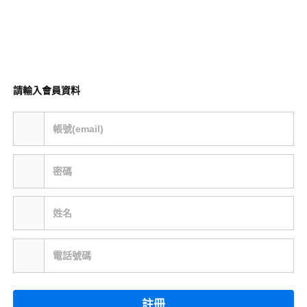
請輸入會員資料
帳號(email)
密碼
姓名
電話號碼
註冊