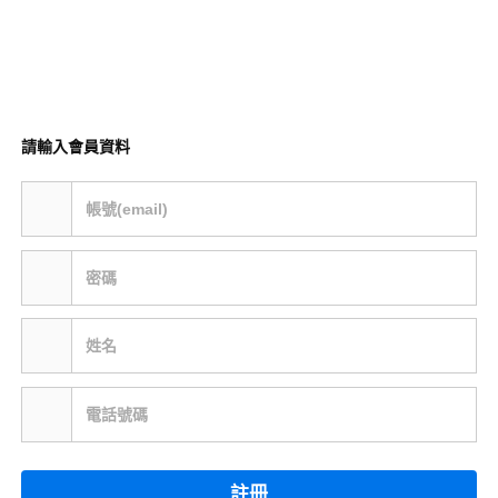
請輸入會員資料
帳號(email)
密碼
姓名
電話號碼
註冊