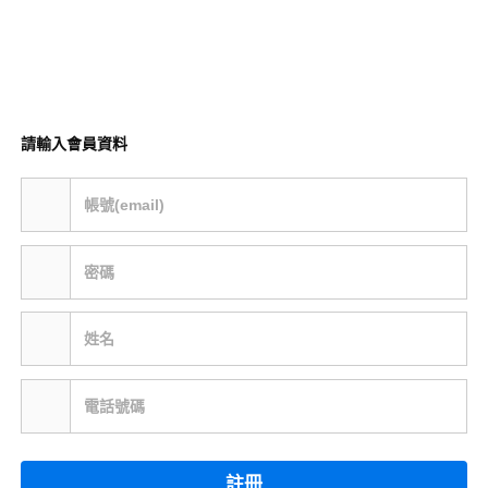
請輸入會員資料
帳號(email)
密碼
姓名
電話號碼
註冊