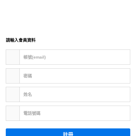
請輸入會員資料
帳號(email)
密碼
姓名
電話號碼
註冊