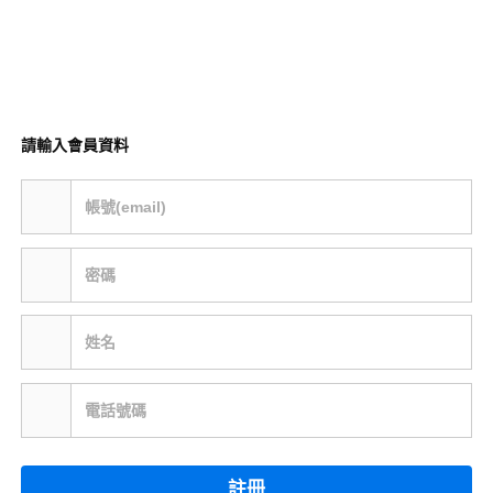
請輸入會員資料
帳號(email)
密碼
姓名
電話號碼
註冊