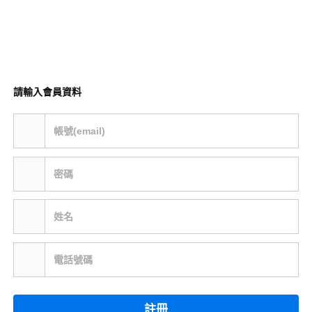
請輸入會員資料
帳號(email)
密碼
姓名
電話號碼
註冊