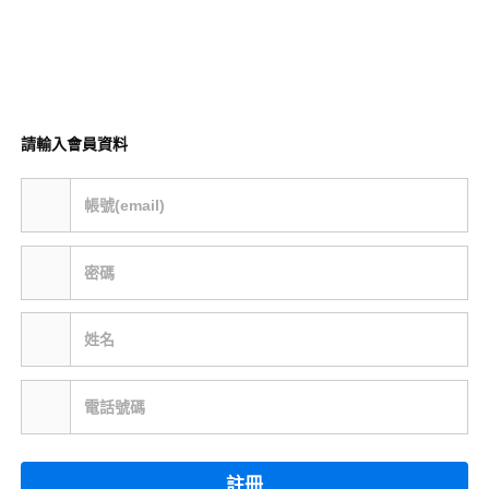
請輸入會員資料
帳號(email)
密碼
姓名
電話號碼
註冊