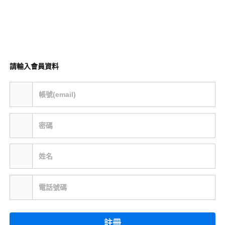
請輸入會員資料
帳號(email)
密碼
姓名
電話號碼
註冊