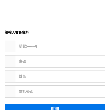
請輸入會員資料
帳號(email)
密碼
姓名
電話號碼
註冊