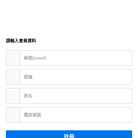
請輸入會員資料
帳號(email)
密碼
姓名
電話號碼
註冊