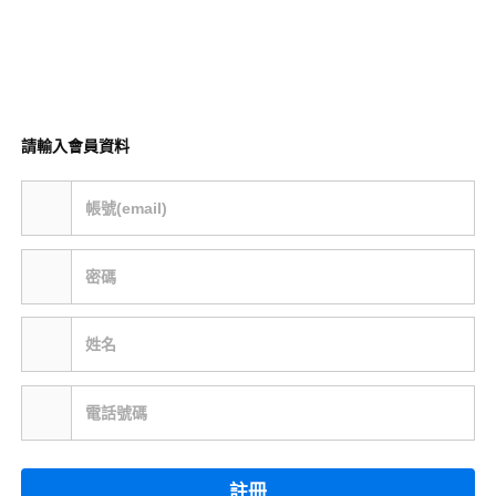
請輸入會員資料
帳號(email)
密碼
姓名
電話號碼
註冊