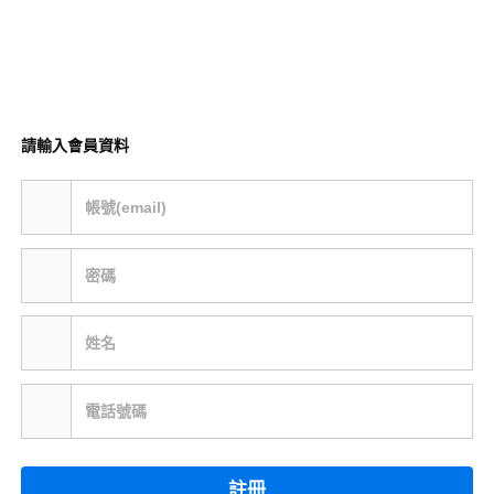
請輸入會員資料
帳號(email)
密碼
姓名
電話號碼
註冊