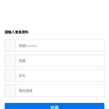
請輸入會員資料
帳號(email)
密碼
姓名
電話號碼
註冊