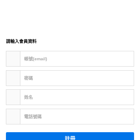
請輸入會員資料
帳號(email)
密碼
姓名
電話號碼
註冊