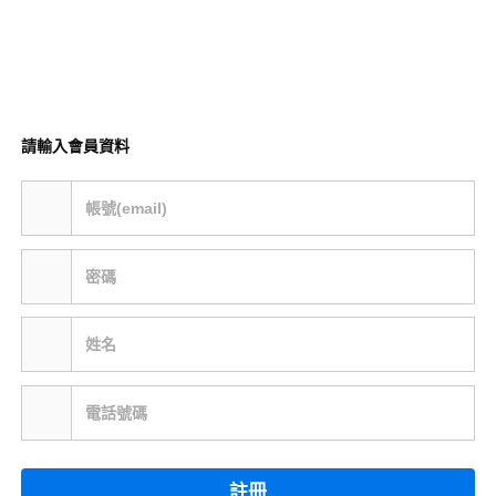
請輸入會員資料
帳號(email)
密碼
姓名
電話號碼
註冊