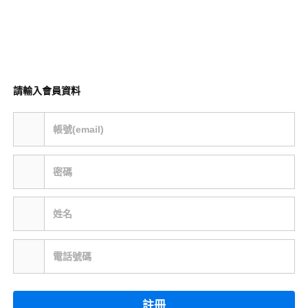
請輸入會員資料
帳號(email)
密碼
姓名
電話號碼
註冊