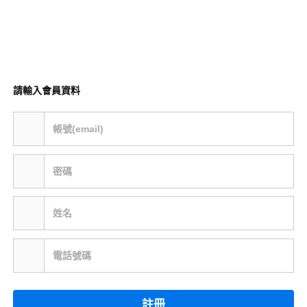
請輸入會員資料
帳號(email)
密碼
姓名
電話號碼
註冊