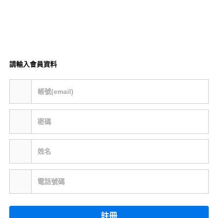
請輸入會員資料
帳號(email)
密碼
姓名
電話號碼
註冊