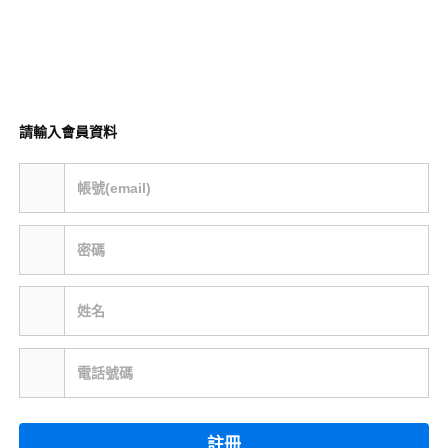
請輸入會員資料
帳號(email)
密碼
姓名
電話號碼
註冊