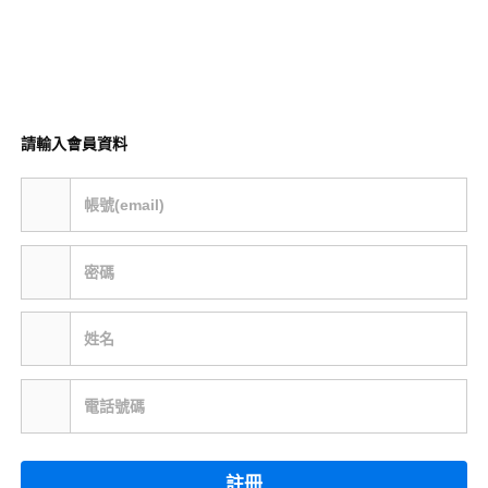
請輸入會員資料
帳號(email)
密碼
姓名
電話號碼
註冊