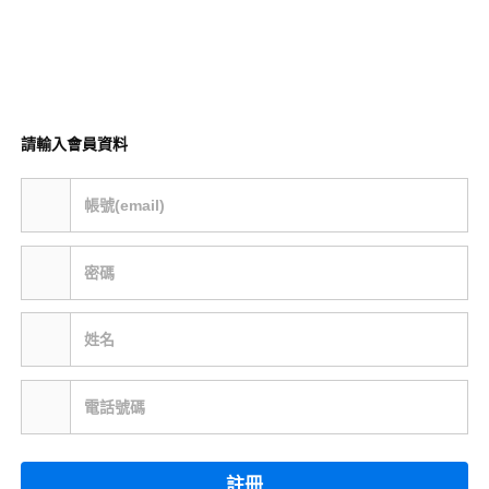
請輸入會員資料
帳號(email)
密碼
姓名
電話號碼
註冊